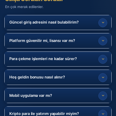
En çok merak edilenler.
Güncel giriş adresini nasıl bulabilirim?
Platform güvenilir mi, lisansı var mı?
Para çekme işlemleri ne kadar sürer?
Hoş geldin bonusu nasıl alınır?
Mobil uygulama var mı?
Kripto para ile yatırım yapabilir miyim?