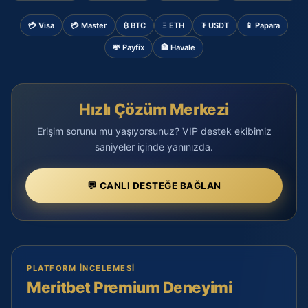
💳 Visa
💳 Master
₿ BTC
Ξ ETH
₮ USDT
📱 Papara
💸 Payfix
🏦 Havale
Hızlı Çözüm Merkezi
Erişim sorunu mu yaşıyorsunuz? VIP destek ekibimiz
saniyeler içinde yanınızda.
💬 CANLI DESTEĞE BAĞLAN
PLATFORM İNCELEMESI
Meritbet Premium Deneyimi