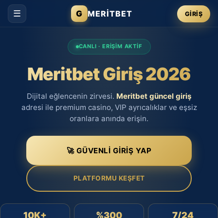
☰
G
MERİTBET
GIRIŞ
CANLI · ERİŞİM AKTİF
Meritbet Giriş 2026
Dijital eğlencenin zirvesi.
Meritbet güncel giriş
adresi ile premium casino, VIP ayrıcalıklar ve eşsiz
oranlara anında erişin.
🚀 GÜVENLI GIRIŞ YAP
PLATFORMU KEŞFET
10K+
%300
7/24