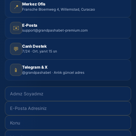
Merkez Ofis
📍
Fransche Bloemweg 4, Willemstad, Curacao
E-Posta
✉️
support@grandpashabet-premium.com
Canlı Destek
💬
7/24 · Ort. yanıt 15 sn
Telegram & X
📱
@grandpashabet · Anlık güncel adres